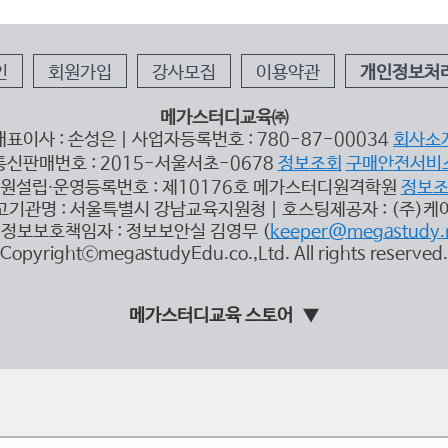
인
회원가입
강사모집
이용약관
개인정보처
메가스터디교육㈜
대표이사 : 손성은 | 사업자등록번호 : 780-87-00034
회사소
통신판매번호 : 2015-서울서초-0678
정보조회
구매안전서비
원설립∙운영등록번호 : 제10176호 메가스터디원격학원
정보
고기관명 : 서울특별시 강남교육지원청 | 호스팅제공자 : (주)케
정보보호책임자 : 정보보안실 김영무 (
keeper@megastudy.
CopyrightⓒmegastudyEdu.co.,Ltd. All rights reserved.
메가스터디교육 스토어