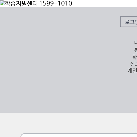
로그
학
신
개인