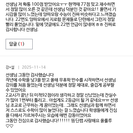
선생님 저 확통 100점 받았어요ㅜㅜ 현역때 77점 맞고 재수하면
서 정말 많이 오른 것 같은데 선생님 덕분인 것 같아요!! 풀면서 기
시감을 많이 느꼈는데 양파모랑 수능이 진짜 비슷하다고 느껴졌습
니다. 22번도 양파모에서 지로함 문제들로 단련해서 그런지 정말
빨리 풀었습니다. 밑에 댓글에도 22번 언급이 많네여 ㅎㅎ 진짜로
감사합니다 선생님.
답글 (
1
)
강*설
| 2025-11-14
선생님 그동안 감사했습니다
작년에 수학을 낮3을 받고 올해 무휴학 반수를 시작하면서 선생님
강의를 처음 들었는데 선생님 덕분에 정말 제대로, 즐겁게 공부할
수 있었어요
2교시가 끝난 뒤 미적92점이라 생각하고 정말 신났었는데 잔실수
가 많아 1번부터 틀리고.. 아쉽게도 2등급이 될 거 같네요ㅠㅠ 선생
님 조교로 근무하는 게 꿈이었는데.. 그래도 선생님과 함께 하면서
저 스스로도 수학이 많이 늘었다는 걸 느꼈습니다 학생들에게 진심
을 다해서 가르쳐주시는 모습에 매번 감동이었어요
그동안 진심으로 감사했습니다!!!!!! 뜽딘쌤 사랑해요 울룰루
♡♡