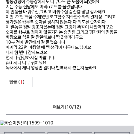
행동강령이 수능장에서도 너무나도 큰 도움이 되었어요
저는 수능 전날에도 미적n코드를 풀었답니다
제 인생을 바꿔주신,그리고 바꿔주실 승진쌤 정말 감사해요
이번 22번 핵심 주제였던 로그함수 지수함수와의 관계성. 그리고
평가원은 함부로 숫자를 정하지 않는다.다 의도된 숫자이다.
이 말씀을 정말 강조하셨는데 정말 그렇게 똑같이 나왔더라구요
숫자를 함부로 정하지 않을거라는 승진쌤,그리고 평가원의 믿음을
바탕으로 식을 잘 관찰해보니 딱 2배더라구요
10분 전에 발견해서 잘 풀었습니다
마지막 22번 마킹할 때 쌤 생각이 너무나도 났어요
다시 한 번더 감사드려요
언제나 건강하시길 바랍니다.
ps) 제니 너무 귀여워요
독재에서 제니 영상만 얼마나 반복해서 봤는지 몰라요
답글 (
1
)
더보기(
10
/
12
)