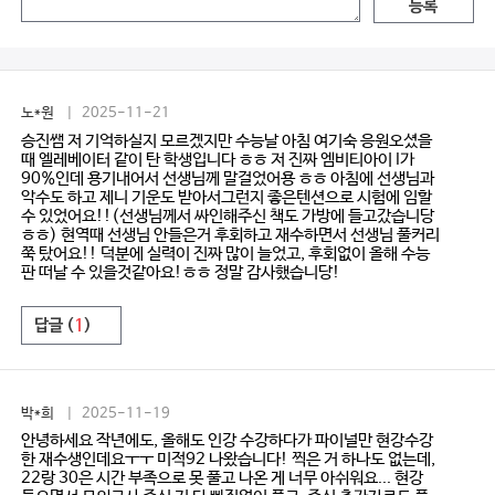
등록
노*원
| 2025-11-21
승진쌤 저 기억하실지 모르겠지만 수능날 아침 여기숙 응원오셨을
때 엘레베이터 같이 탄 학생입니다 ㅎㅎ 저 진짜 엠비티아이 I가
90%인데 용기내어서 선생님께 말걸었어용 ㅎㅎ 아침에 선생님과
악수도 하고 제니 기운도 받아서그런지 좋은텐션으로 시험에 임할
수 있었어요!!(선생님께서 싸인해주신 책도 가방에 들고갔습니당
ㅎㅎ) 현역때 선생님 안들은거 후회하고 재수하면서 선생님 풀커리
쭉 탔어요!! 덕분에 실력이 진짜 많이 늘었고, 후회없이 올해 수능
판 떠날 수 있을것같아요!ㅎㅎ 정말 감사했습니당!
답글 (
1
)
박*희
| 2025-11-19
안녕하세요 작년에도, 올해도 인강 수강하다가 파이널만 현강수강
한 재수생인데요ㅜㅜ 미적92 나왔습니다! 찍은 거 하나도 없는데,
22랑 30은 시간 부족으로 못 풀고 나온 게 너무 아쉬워요... 현강