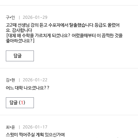
구*인
| 2026-01-29
고2때 선생님 강의 듣고 수포자에서 탈출했습니다.등급도 올렸어
요. 감사합니다
[대체 왜 수학을 가르치게 되셨나요? 어렸을때부터 이 끔찍한 것을
좋아하셨나요?]
답글
김*현
| 2026-01-22
어느 대학 나오셨나요??
답글 (
1
)
최*윤
| 2026-01-17
스윗미 찍어주실 계획 있으신가여