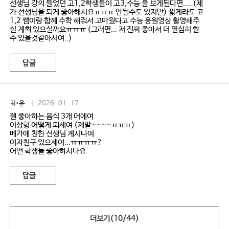
선생님 강의 들었던 고1,2학생들이 고3,수능 을 보게된다면.... (제
가 선생님을 되게 좋아해서요ㅠㅠㅠ 안될수도 있지만) 짧게라도 고
1,2 쌤이랑 함께 수학 해줘서 고마웠다고 수능 응원영상 촬영해주
실 계획 있으실까요ㅠㅠㅠ (그러면... 저 진짜 좋아서 더 열심히 할
수 있을것같아서여..)
답글
최*윤
| 2026-01-17
젤 좋아하는 음식 3개 머에여
이상형 어떻게 되세여 (제발~~~~ㅠㅠㅠ)
메가에 친한 선생님 계시나여
여자친구 있으세여...ㅠㅠㅠㅠ?
어떤 학생들 좋아하시나요
답글
더보기(
10
/
44
)