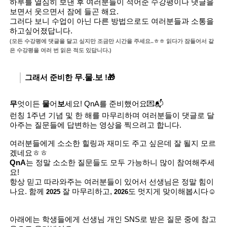
하루를 열심히 보낸 후 여러분들이 적어준 수강평이나 댓글을
보면서 웃으면서 잠에 들곤 해요.
그러다 보니 수업이 아닌 다른 방법으로도 여러분들과 소통을
하고싶어졌답니다.
(모든 수강평에 댓글을 달고 싶지만 조금만 시간을 주세요..ㅎㅎ 읽다가 잠들어서 같
은 수강평을 여러 번 읽은 적도 있답니다.)
그래서 준비한
무.물.보
!🎁
무
엇이든
물
어
보
세요! QnA를 준비했어요💌📬
런칭 1주년 기념 및 한 해를 마무리하며 여러분들이 댓글로 달
아주는 질문들에 답변하는 영상을 찍으려고 합니다.
여러분들에게 소소한 힐링과 재미도 주고 싶은데 잘 될지 모르
겠네요ㅎㅎ
QnA
는 정말 소소한 질문들도 모두 가능하니 많이 참여해주세
요!
항상 믿고 따라와주는 여러분들이 있어서 선생님은 정말 힘이
나요. 함께
잘 마무리하고,
도 멋지게 맞이해봅시다☺️
2025
2026
아래에는 학생들
에게 선생님 개인 SNS로 받은 질문 중에 참고