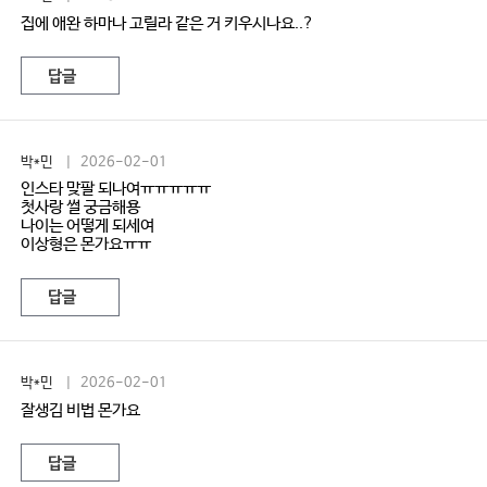
집에 애완 하마나 고릴라 같은 거 키우시나요..?
답글
박*민
| 2026-02-01
인스타 맞팔 되나여ㅠㅠㅠㅠㅠ
첫사랑 썰 궁금해용
나이는 어떻게 되세여
이상형은 몬가요ㅠㅠ
답글
박*민
| 2026-02-01
잘생김 비법 몬가요
답글