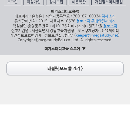
로그인
회원가입
강사모집
이용약관
개인정보처리방침
메가스터디교육㈜
대표이사 : 손성은 | 사업자등록번호 : 780-87-00034
회사소개
통신판매번호 : 2015-서울서초-0678
정보조회
구매안전서비스
학원설립∙운영등록번호 : 제10176호 메가스터디원격학원
정보조회
신고기관명 : 서울특별시 강남교육지원청 | 호스팅제공자 : (주)케이티
개인정보보호책임자 : 정보보안실 김영무 (
keeper@megastudy.net
)
CopyrightⓒmegastudyEdu.co.,Ltd. All rights reserved.
메가스터디교육 스토어
태블릿 모드 홈 가기 >