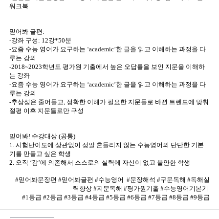
워크북
믿어봐 글편:
-강좌 구성: 12강*50분
-요즘 수능 영어가 요구하는 ‘academic’한 글을 읽고 이해하는 과정을 다
루는 강의
-2018~2023학년도 평가원 기출에서 높은 오답률을 보인 지문을 이해하
는 강좌
-요즘 수능 영어가 요구하는 ‘academic’한 글을 읽고 이해하는 과정을 다
루는 강의
-추상성은 줄어들고, 정확한 이해가 필요한 지문들로 바뀐 트렌드에 맞춰
절평 이후 지문들로만 구성
믿어봐! 수강대상 (공통)
1. 시험난이도에 상관없이 정말 흔들리지 않는 수능영어의 단단한 기본
기를 만들고 싶은 학생
2. 오직 ‘감’에 의존해서 스스로의 실력에 자신이 없고 불안한 학생
#믿어봐문장편 #믿어봐글편 #수능영어 #문장해석 #구문독해 #독해실
력향상 #지문독해 #평가원기출 #수능영어기본기
#1등급 #2등급 #3등급 #4등급 #5등급 #6등급 #7등급 #8등급 #9등급