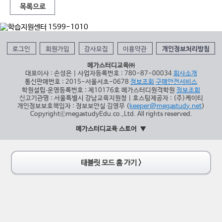
목록으로
로그인
회원가입
강사모집
이용약관
개인정보처리방침
메가스터디교육㈜
대표이사 : 손성은 | 사업자등록번호 : 780-87-00034
회사소개
통신판매번호 : 2015-서울서초-0678
정보조회
구매안전서비스
학원설립∙운영등록번호 : 제10176호 메가스터디원격학원
정보조회
신고기관명 : 서울특별시 강남교육지원청 | 호스팅제공자 : (주)케이티
개인정보보호책임자 : 정보보안실 김영무 (
keeper@megastudy.net
)
CopyrightⓒmegastudyEdu.co.,Ltd. All rights reserved.
메가스터디교육 스토어
태블릿 모드 홈 가기 >