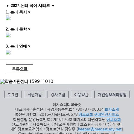
▼
2027
논리 국어 시리즈 ▼
1.
논리 독서
>
2.
논리 문학
>
3.
논리 언매
>
목록으로
로그인
회원가입
강사모집
이용약관
개인정보처리방침
메가스터디교육㈜
대표이사 : 손성은 | 사업자등록번호 : 780-87-00034
회사소개
통신판매번호 : 2015-서울서초-0678
정보조회
구매안전서비스
학원설립∙운영등록번호 : 제10176호 메가스터디원격학원
정보조회
신고기관명 : 서울특별시 강남교육지원청 | 호스팅제공자 : (주)케이티
개인정보보호책임자 : 정보보안실 김영무 (
keeper@megastudy.net
)