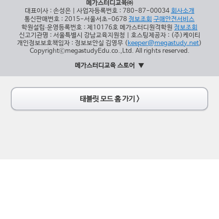
메가스터디교육㈜
대표이사 : 손성은 | 사업자등록번호 : 780-87-00034
회사소개
통신판매번호 : 2015-서울서초-0678
정보조회
구매안전서비스
학원설립∙운영등록번호 : 제10176호 메가스터디원격학원
정보조회
신고기관명 : 서울특별시 강남교육지원청 | 호스팅제공자 : (주)케이티
개인정보보호책임자 : 정보보안실 김영무 (
keeper@megastudy.net
)
CopyrightⓒmegastudyEdu.co.,Ltd. All rights reserved.
메가스터디교육 스토어
태블릿 모드 홈 가기 >