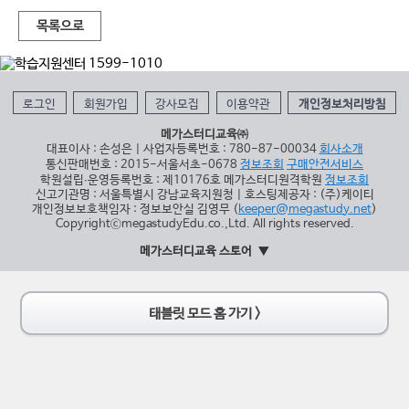
목록으로
로그인
회원가입
강사모집
이용약관
개인정보처리방침
메가스터디교육㈜
대표이사 : 손성은 | 사업자등록번호 : 780-87-00034
회사소개
통신판매번호 : 2015-서울서초-0678
정보조회
구매안전서비스
학원설립∙운영등록번호 : 제10176호 메가스터디원격학원
정보조회
신고기관명 : 서울특별시 강남교육지원청 | 호스팅제공자 : (주)케이티
개인정보보호책임자 : 정보보안실 김영무 (
keeper@megastudy.net
)
CopyrightⓒmegastudyEdu.co.,Ltd. All rights reserved.
메가스터디교육 스토어
태블릿 모드 홈 가기 >