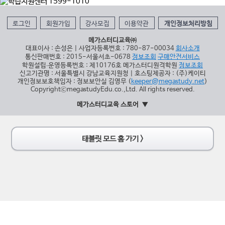
로그인
회원가입
강사모집
이용약관
개인정보처리방침
메가스터디교육㈜
대표이사 : 손성은 | 사업자등록번호 : 780-87-00034
회사소개
통신판매번호 : 2015-서울서초-0678
정보조회
구매안전서비스
학원설립∙운영등록번호 : 제10176호 메가스터디원격학원
정보조회
신고기관명 : 서울특별시 강남교육지원청 | 호스팅제공자 : (주)케이티
개인정보보호책임자 : 정보보안실 김영무 (
keeper@megastudy.net
)
CopyrightⓒmegastudyEdu.co.,Ltd. All rights reserved.
메가스터디교육 스토어
태블릿 모드 홈 가기 >