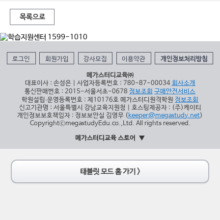
목록으로
로그인
회원가입
강사모집
이용약관
개인정보처리방침
메가스터디교육㈜
대표이사 : 손성은 | 사업자등록번호 : 780-87-00034
회사소개
통신판매번호 : 2015-서울서초-0678
정보조회
구매안전서비스
학원설립∙운영등록번호 : 제10176호 메가스터디원격학원
정보조회
신고기관명 : 서울특별시 강남교육지원청 | 호스팅제공자 : (주)케이티
개인정보보호책임자 : 정보보안실 김영무 (
keeper@megastudy.net
)
CopyrightⓒmegastudyEdu.co.,Ltd. All rights reserved.
메가스터디교육 스토어
태블릿 모드 홈 가기 >