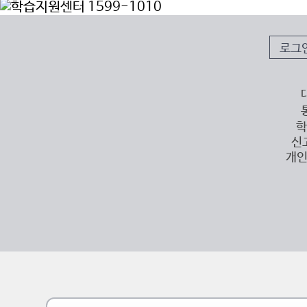
로그
학
신
개인