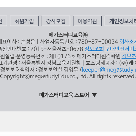
인
회원가입
강사모집
이용약관
개인정보처
메가스터디교육㈜
대표이사 : 손성은 | 사업자등록번호 : 780-87-00034
회사소
통신판매번호 : 2015-서울서초-0678
정보조회
구매안전서비
원설립∙운영등록번호 : 제10176호 메가스터디원격학원
정보
고기관명 : 서울특별시 강남교육지원청 | 호스팅제공자 : (주)케
정보보호책임자 : 정보보안실 김영무 (
keeper@megastudy.
CopyrightⓒmegastudyEdu.co.,Ltd. All rights reserved.
메가스터디교육 스토어