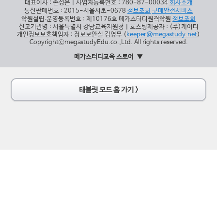
대표이사 : 손성은 | 사업자등록번호 : 780-87-00034
회사소개
통신판매번호 : 2015-서울서초-0678
정보조회
구매안전서비스
학원설립∙운영등록번호 : 제10176호 메가스터디원격학원
정보조회
신고기관명 : 서울특별시 강남교육지원청 | 호스팅제공자 : (주)케이티
개인정보보호책임자 : 정보보안실 김영무 (
keeper@megastudy.net
)
CopyrightⓒmegastudyEdu.co.,Ltd. All rights reserved.
메가스터디교육 스토어
태블릿 모드 홈 가기 >