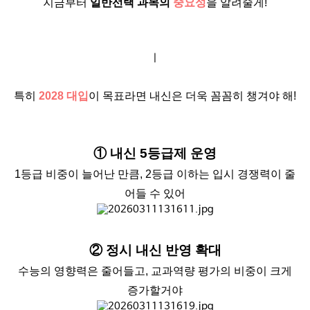
지금부터
일반선택 과목의
중요성
을 알려줄게!
ㅣ
특히
2028 대입
이 목표라면 내신은 더욱 꼼꼼히 챙겨야 해!
① 내신
5등급제
운영
1등급 비중이 늘어난 만큼, 2등급 이하는 입시 경쟁력이 줄
어들 수 있어
② 정시
내신 반영 확대
수능의 영향력은 줄어들고, 교과역량 평가의 비중이 크게
증가할거야