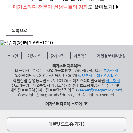
메가스터디 전문가 선생님들의 강좌
도 살펴보
자!
▶
목록으로
로그인
회원가입
강사모집
이용약관
개인정보처리방침
메가스터디교육㈜
대표이사 : 손성은 | 사업자등록번호 : 780-87-00034
회사소개
통신판매번호 : 2015-서울서초-0678
정보조회
구매안전서비스
학원설립∙운영등록번호 : 제10176호 메가스터디원격학원
정보조회
신고기관명 : 서울특별시 강남교육지원청 | 호스팅제공자 : (주)케이티
개인정보보호책임자 : 정보보안실 김영무 (
keeper@megastudy.net
)
CopyrightⓒmegastudyEdu.co.,Ltd. All rights reserved.
메가스터디교육 스토어
태블릿 모드 홈 가기 >