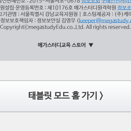
통신판매번호 : 2015-서울서초-0678
정보조회
구매안전서비
원설립∙운영등록번호 : 제10176호 메가스터디원격학원
정보
고기관명 : 서울특별시 강남교육지원청 | 호스팅제공자 : (주)케
정보보호책임자 : 정보보안실 김영무 (
keeper@megastudy.
CopyrightⓒmegastudyEdu.co.,Ltd. All rights reserved.
메가스터디교육 스토어
태블릿 모드 홈 가기 >