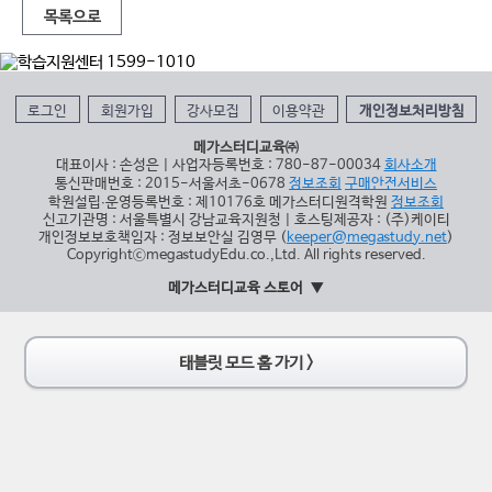
목록으로
로그인
회원가입
강사모집
이용약관
개인정보처리방침
메가스터디교육㈜
대표이사 : 손성은 | 사업자등록번호 : 780-87-00034
회사소개
통신판매번호 : 2015-서울서초-0678
정보조회
구매안전서비스
학원설립∙운영등록번호 : 제10176호 메가스터디원격학원
정보조회
신고기관명 : 서울특별시 강남교육지원청 | 호스팅제공자 : (주)케이티
개인정보보호책임자 : 정보보안실 김영무 (
keeper@megastudy.net
)
CopyrightⓒmegastudyEdu.co.,Ltd. All rights reserved.
메가스터디교육 스토어
태블릿 모드 홈 가기 >