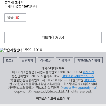
능하게 됐네요
이게 다 웅쌤 덕분입니다
답글 (
6
)
더보기(
10
/
35
)
로그인
회원가입
강사모집
이용약관
개인정보처리방침
메가스터디교육㈜
대표이사 : 손성은 | 사업자등록번호 : 780-87-00034
회사소개
통신판매번호 : 2015-서울서초-0678
정보조회
구매안전서비스
학원설립∙운영등록번호 : 제10176호 메가스터디원격학원
정보조회
신고기관명 : 서울특별시 강남교육지원청 | 호스팅제공자 : (주)케이티
개인정보보호책임자 : 정보보안실 김영무 (
keeper@megastudy.net
)
CopyrightⓒmegastudyEdu.co.,Ltd. All rights reserved.
메가스터디교육 스토어