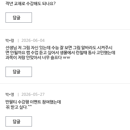
작년 교재로 수강해도 되나요?
답글
박*령
| 2026-06-04
선생님 저 그림 자신 있는데 수능 잘 보면 그림 알바라도 시켜주시
면 안될까요 쌤 수업 듣고 싶어서 생물에서 런칠때 동사 고민했는데
과목이 저랑 안맞아서 너무 슬프다 ㅠㅠ
답글
박*영
| 2026-05-27
반팔티 수강평 이벤트 참여했는데
꼮 받고 싶다.^^
답글