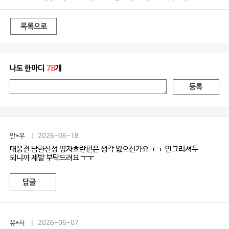
목록으로
나도 한마디
78
개
등록
안*우
| 2026-06-18
대웅전 남한산성 병자호란편은 생각 없으신가요 ㅜㅜ 안그리셔두
되니까 제발 부탁드려요 ㅜㅜ
답글
유*서
| 2026-06-07