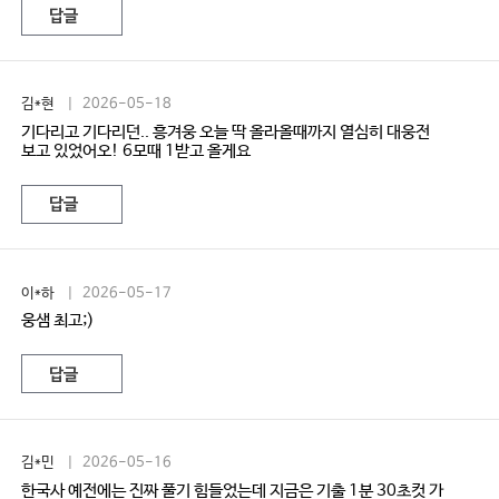
답글
김*현
| 2026-05-18
기다리고 기다리던.. 흥겨웅 오늘 딱 올라올때까지 열심히 대웅전
보고 있었어오! 6모때 1받고 올게요
답글
이*하
| 2026-05-17
웅샘 최고;)
답글
김*민
| 2026-05-16
한국사 예전에는 진짜 풀기 힘들었는데 지금은 기출 1분 30초컷 가