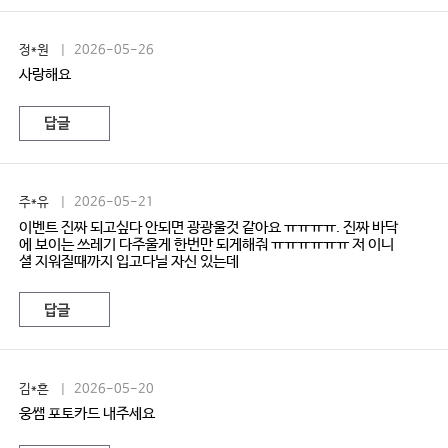
정*원
| 2026-05-26
사랑해요
답글
주*유
| 2026-05-21
이벤트 진짜 되고싶다 안되면 광광울것 같아요 ㅠㅠㅠㅠ. 진짜 바닥
에 보이는 쓰레기 다주울게 한번만 되게해줘 ㅠㅠㅠㅠㅠㅠ 저 이니
셜 지워질때까지 입고다닐 자신 있는데
답글
김*흔
| 2026-05-20
웅쌤 포토카드 내주세요