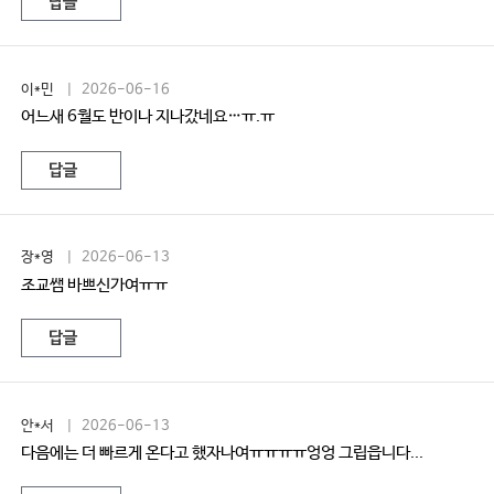
답글
이*민
| 2026-06-16
어느새 6월도 반이나 지나갔네요…ㅠ.ㅠ
답글
장*영
| 2026-06-13
조교쌤 바쁘신가여ㅠㅠ
답글
안*서
| 2026-06-13
다음에는 더 빠르게 온다고 했자나여ㅠㅠㅠㅠ엉엉 그립읍니다...