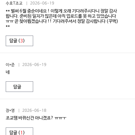
수호T조교
| 2026-06-19
** 벌써 6월 중순이네요 ! 이렇게 오래 기다려주시다니 정말 감사
합니다. 준비된 일지가 많은데 아직 업로드를 못 하고 있었습니다
ㅠㅠ 곧 찾아뵙겠습니다 !! 기다려주셔서 정말 감사합니다 (꾸벅)
**
답글 (
3
)
이*준
| 2026-06-19
네
답글
장*영
| 2026-06-18
조교땜 바뀌신건 아니겠죠? ㅠㅠㅜ
답글 (
1
)