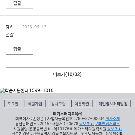
답글
김*빈
| 2026-06-12
존잘
답글
더보기(
10
/
32
)
로그인
회원가입
강사모집
이용약관
개인정보처리방침
메가스터디교육㈜
대표이사 : 손성은 | 사업자등록번호 : 780-87-00034
회사소개
통신판매번호 : 2015-서울서초-0678
정보조회
구매안전서비스
학원설립∙운영등록번호 : 제10176호 메가스터디원격학원
정보조회
신고기관명 : 서울특별시 강남교육지원청 | 호스팅제공자 : (주)케이티