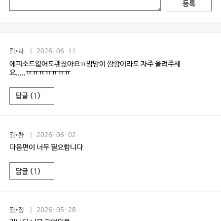
등록
김*하
| 2026-06-11
에피소드없어도괜찮아요ㅠ밤밤이 깜깜이라도 자주 올려주세
요,,,,,ㅠㅠㅠㅠㅠㅠㅠ
답글 (
1
)
김*찬
| 2026-06-02
다음편이 너무 필요합니다
답글 (
1
)
김*정
| 2026-05-28