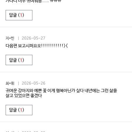
가나디 너무 귀여워용...... ㅠㅠㅠ
답글 (
1
)
지*빈
| 2026-05-27
다음편 보고시퍼요오!!!!!!!!!!!><
답글 (
1
)
최*휘
| 2026-05-26
귀여운 강아지와 예쁜 꽃 이게 행복아닌가 싶다 내년에는 그런 삶을
살고 있었으면 좋겠다
답글 (
1
)