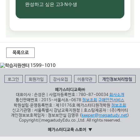
완성하고 싶은 고3·N수생
목록으로
로그인
회원가입
강사모집
이용약관
개인정보처리방침
메가스터디교육㈜
대표이사 : 손성은 | 사업자등록번호 : 780-87-00034
회사소개
통신판매번호 : 2015-서울서초-0678
정보조회
구매안전서비스
학원설립∙운영등록번호 : 제10176호 메가스터디원격학원
정보조회
신고기관명 : 서울특별시 강남교육지원청 | 호스팅제공자 : (주)케이티
개인정보보호책임자 : 정보보안실 김영무 (
keeper@megastudy.net
)
CopyrightⓒmegastudyEdu.co.,Ltd. All rights reserved.
메가스터디교육 스토어