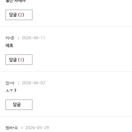
좋은 자세야
답글 (
2
)
이*준
| 2026-06-11
에휴
답글 (
1
)
임*서
| 2026-06-07
ㅗㅜㅑ
답글
범바*오
| 2026-05-29