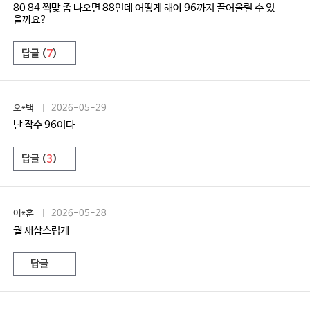
80 84 찍맞 좀 나오면 88인데 어떻게 해야 96까지 끌어올릴 수 있
을까요?
답글 (
7
)
오*택
| 2026-05-29
난 작수 96이다
답글 (
3
)
이*훈
| 2026-05-28
뭘 새삼스럽게
답글