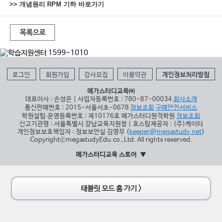
>> 개념원리 RPM 기하 바로가기
목록으로
로그인
회원가입
강사모집
이용약관
개인정보처리방침
메가스터디교육㈜
대표이사 : 손성은 | 사업자등록번호 : 780-87-00034
회사소개
통신판매번호 : 2015-서울서초-0678
정보조회
구매안전서비스
학원설립∙운영등록번호 : 제10176호 메가스터디원격학원
정보조회
신고기관명 : 서울특별시 강남교육지원청 | 호스팅제공자 : (주)케이티
개인정보보호책임자 : 정보보안실 김영무 (
keeper@megastudy.net
)
CopyrightⓒmegastudyEdu.co.,Ltd. All rights reserved.
메가스터디교육 스토어
태블릿 모드 홈 가기 >