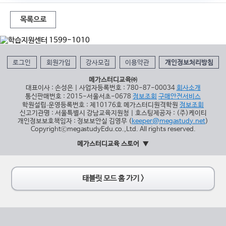
목록으로
로그인
회원가입
강사모집
이용약관
개인정보처리방침
메가스터디교육㈜
대표이사 : 손성은 | 사업자등록번호 : 780-87-00034
회사소개
통신판매번호 : 2015-서울서초-0678
정보조회
구매안전서비스
학원설립∙운영등록번호 : 제10176호 메가스터디원격학원
정보조회
신고기관명 : 서울특별시 강남교육지원청 | 호스팅제공자 : (주)케이티
개인정보보호책임자 : 정보보안실 김영무 (
keeper@megastudy.net
)
CopyrightⓒmegastudyEdu.co.,Ltd. All rights reserved.
메가스터디교육 스토어
태블릿 모드 홈 가기 >