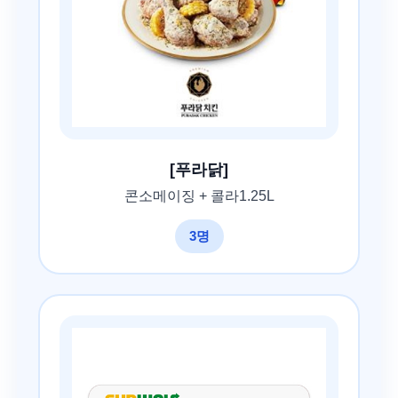
[푸라닭]
콘소메이징 + 콜라1.25L
3명