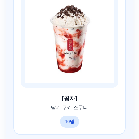
[공차]
딸기 쿠키 스무디
10명