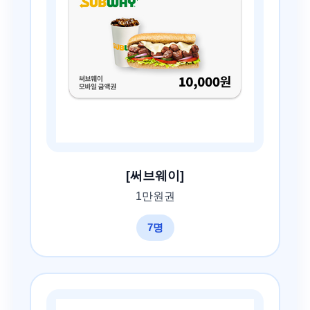
[써브웨이]
1만원권
7명