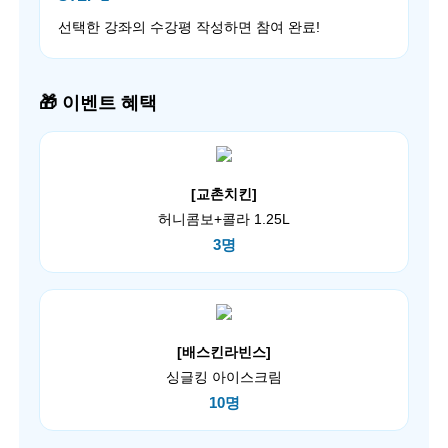
선택한 강좌의 수강평 작성하면 참여 완료!
🎁 이벤트 혜택
[교촌치킨]
허니콤보+콜라 1.25L
3명
[배스킨라빈스]
싱글킹 아이스크림
10명