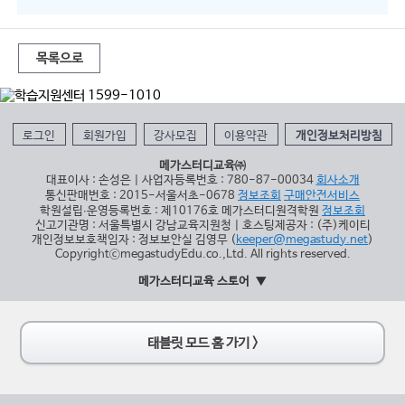
목록으로
로그인
회원가입
강사모집
이용약관
개인정보처리방침
메가스터디교육㈜
대표이사 : 손성은 | 사업자등록번호 : 780-87-00034
회사소개
통신판매번호 : 2015-서울서초-0678
정보조회
구매안전서비스
학원설립∙운영등록번호 : 제10176호 메가스터디원격학원
정보조회
신고기관명 : 서울특별시 강남교육지원청 | 호스팅제공자 : (주)케이티
개인정보보호책임자 : 정보보안실 김영무 (
keeper@megastudy.net
)
CopyrightⓒmegastudyEdu.co.,Ltd. All rights reserved.
메가스터디교육 스토어
태블릿 모드 홈 가기 >