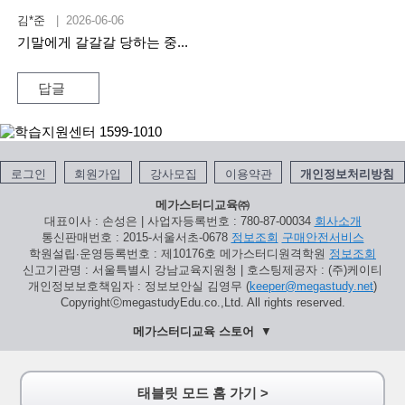
김*준
| 2026-06-06
기말에게 갈갈갈 당하는 중...
답글
로그인
회원가입
강사모집
이용약관
개인정보처리방침
메가스터디교육㈜
대표이사 : 손성은 | 사업자등록번호 : 780-87-00034
회사소개
통신판매번호 : 2015-서울서초-0678
정보조회
구매안전서비스
학원설립∙운영등록번호 : 제10176호 메가스터디원격학원
정보조회
신고기관명 : 서울특별시 강남교육지원청 | 호스팅제공자 : (주)케이티
개인정보보호책임자 : 정보보안실 김영무 (
keeper@megastudy.net
)
CopyrightⓒmegastudyEdu.co.,Ltd. All rights reserved.
메가스터디교육 스토어
태블릿 모드 홈 가기 >