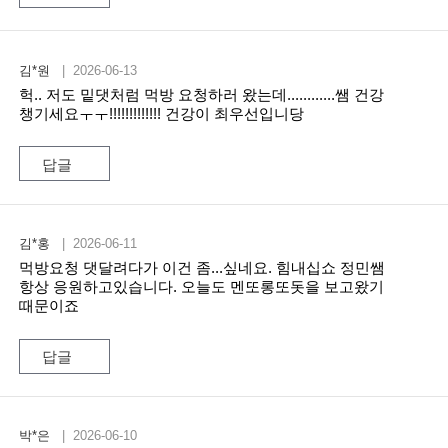
김*원
| 2026-06-13
헉.. 저도 밑댓처럼 먹방 요청하러 왔는데............쌤 건강
챙기세요ㅜㅜ!!!!!!!!!!!!! 건강이 최우선입니당
답글
김*홍
| 2026-06-11
먹방요청 댓달려다가 이건 좀...싶네요. 힘내십쇼 정민쌤
항상 응원하고있습니다. 오늘도 멘또롱또돗을 보고왔기
때문이죠
답글
박*은
| 2026-06-10