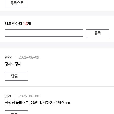
목록으로
나도 한마디
14
개
등록
민*연
| 2026-06-09
경제아랑해
답글
김*혁
| 2026-06-08
선생님 풀리스트를 왜버리심까 저 주세요ㅠㅠ