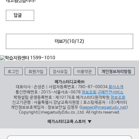
내고뵙겠습니다!
답글
더보기(
10
/
12
)
로그인
회원가입
강사모집
이용약관
개인정보처리방침
메가스터디교육㈜
대표이사 : 손성은 | 사업자등록번호 : 780-87-00034
회사소개
통신판매번호 : 2015-서울서초-0678
정보조회
구매안전서비스
학원설립∙운영등록번호 : 제10176호 메가스터디원격학원
정보조회
신고기관명 : 서울특별시 강남교육지원청 | 호스팅제공자 : (주)케이티
개인정보보호책임자 : 정보보안실 김영무 (
keeper@megastudy.net
)
CopyrightⓒmegastudyEdu.co.,Ltd. All rights reserved.
메가스터디교육 스토어