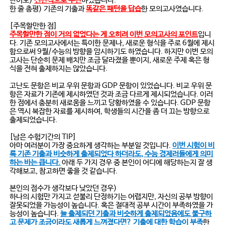
난이도)
전반적으로 무난
하였습니다.
한 줄 총평) 기존의 기출과
똑같은 패턴을 답습
한 모의고사였습니다.
[주목할만한 점]
주목할만한 점이 거의 없었다는 게 오히려 이번 모의고사의 포인트
입니
다. 기존 모의고사에서는 특이한 문제나, 새로운 형식을 주로 6월에 제시
함으로써 9월/수능의 방향을 암시하기도 하였습니다. 하지만 이번 모의
고사는 단순히 문제 배치만 조금 달라졌을 뿐이지, 새로운 주제 혹은 형
식을 전혀 출제하지는 않았습니다.
고난도 문항은 비교 우위 문항과 GDP 문항이 있었습니다. 비교 우위 문
항은 자료가 기존에 제시하였던 것과 조금 다르게 제시되었습니다. 이러
한 점에서 충분히 새로움을 느끼고 당황하였을 수 있습니다. GDP 문항
은 역시 복잡한 자료를 제시하여, 학생들의 시간을 좀 더 끄는 방향으로
출제되었습니다.
[남은 수험기간의 TIP]
아마 여러분이 가장 중요하게 생각하는 부분일 것입니다.
이번 시험이 비
록 기존 기출과 비슷하게 출제되었다 하더라도, 수능 경제러들에게 의미
아래 두 가지 경우 중 본인이 어디에 해당하는지 잘 생
하는 바는 큽니다.
각해보고, 참고하면 좋을 것 같습니다.
본인의 점수가 생각보다 낮았던 경우)
하나의 시험만 가지고 섣불리 단정하기는 어렵지만, 자신의 공부 방향이
잘못되었을 가능성이 높습니다. 혹은 절대적 공부 시간이 부족하였을 가
능성이 높습니다.
늘 출제되던 기출과 비슷하게 출제되었음에도 불구하
고 문제가 조금이라도 새롭게 느껴졌다면? 기출에 대한 학습이 부족
한