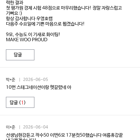
력한 결과
첫 평가원 경제 시험 48점으로 마무리했습니다! 정말 자랑스럽고
기뻐요 :)
항상 감사합니다 우영호쌤
다음주 수요일에 기쁜 마음으로 뵙겠습니다!
9모, 수능도 이 기새로 화이팅!
MAKE WOO PROUD
답글
박*준
| 2026-06-05
10번 스테그네이션이랑 헷갈렸네 아
답글 (
1
)
이*준
| 2026-06-04
선생님현강듣고 작수50 이번6모 17분컷50했습니다 여름휴강끝