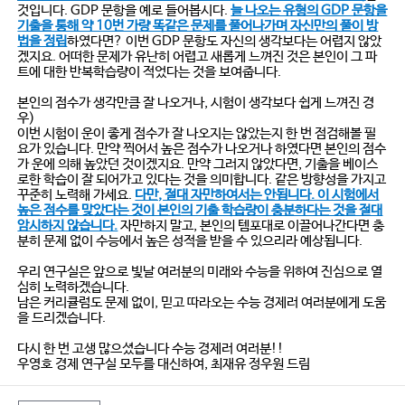
것입니다. GDP 문항을 예로 들어봅시다.
늘 나오는 유형의 GDP 문항을
기출을 통해 약 10번 가량 똑같은 문제를 풀어나가며 자신만의 풀이 방
법을 정립
하였다면? 이번 GDP 문항도 자신의 생각보다는 어렵지 않았
겠지요. 어떠한 문제가 유난히 어렵고 새롭게 느껴진 것은 본인이 그 파
트에 대한 반복학습량이 적었다는 것을 보여줍니다.
본인의 점수가 생각만큼 잘 나오거나, 시험이 생각보다 쉽게 느껴진 경
우)
이번 시험이 운이 좋게 점수가 잘 나오지는 않았는지 한 번 점검해볼 필
요가 있습니다. 만약 찍어서 높은 점수가 나오거나 하였다면 본인의 점수
가 운에 의해 높았던 것이겠지요. 만약 그러지 않았다면, 기출을 베이스
로한 학습이 잘 되어가고 있다는 것을 의미합니다. 같은 방향성을 가지고
꾸준히 노력해 가세요.
다만, 절대 자만하여서는 안됩니다. 이 시험에서
높은 점수를 맞았다는 것이 본인의 기출 학습량이 충분하다는 것을 절대
암시하지 않습니다.
자만하지 말고, 본인의 템포대로 이끌어나간다면 충
분히 문제 없이 수능에서 높은 성적을 받을 수 있으리라 예상됩니다.
우리 연구실은 앞으로 빛날 여러분의 미래와 수능을 위하여 진심으로 열
심히 노력하겠습니다.
남은 커리큘럼도 문제 없이, 믿고 따라오는 수능 경제러 여러분에게 도움
을 드리겠습니다.
다시 한 번 고생 많으셨습니다 수능 경제러 여러분!!
우영호 경제 연구실 모두를 대신하여, 최재유 정우원 드림