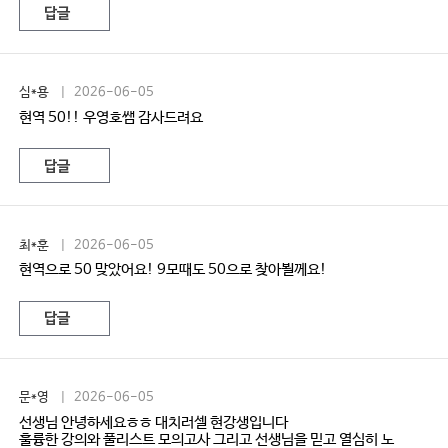
답글
심*용
| 2026-06-05
현역 50!! 우영호쌤 감사드려요
답글
최*훈
| 2026-06-05
현역으로 50 맞았어요! 9모때도 50으로 찾아뵐께요!
답글
문*영
| 2026-06-05
선생님 안녕하세요ㅎㅎ 대치러셀 현강생입니다
훌륭한 강의와 풀리스트 모의고사 그리고 선생님을 믿고 열심히 노