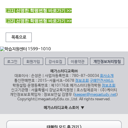
[고1] 선명한 학평변형 바로가기 >>
[고2] 선명한 학평변형 바로가기 >>
목록으로
로그인
회원가입
강사모집
이용약관
개인정보처리방침
메가스터디교육㈜
대표이사 : 손성은 | 사업자등록번호 : 780-87-00034
회사소개
통신판매번호 : 2015-서울서초-0678
정보조회
구매안전서비스
학원설립∙운영등록번호 : 제10176호 메가스터디원격학원
정보조회
신고기관명 : 서울특별시 강남교육지원청 | 호스팅제공자 : (주)케이티
개인정보보호책임자 : 정보보안실 김영무 (
keeper@megastudy.net
)
CopyrightⓒmegastudyEdu.co.,Ltd. All rights reserved.
메가스터디교육 스토어
태블릿 모드 홈 가기 >