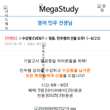
영어 민우 선생님
[이벤트]
☆수강평 EVENT☆ 띵동, 민우쌤의 선물 도착! (~6/23)
2026-06-09 | 조회수 382
기말고사 열공중일 여러분들을 위해!
민우쌤 강의를 수강하고
수강평을 남겨준
모든 회원들에게 선물
을 드립니다!
기간: 6/9 ~ 6/23
혜택: 5명 [네이퍼페이] 2만원권
전원 [GS25] 3천원권