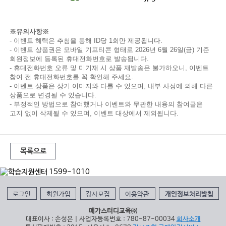
※유의사항※
-
이벤트 혜택은 추첨을 통해
ID
당
1
회만 제공됩니다
.
-
이벤트 상품권은 모바일 기프티콘 형태로
2026
년
6
월
26
일
(금
)
기준
회원정보에 등록된 휴대전화번호로 발송됩니다
.
-
휴대전화번호 오류 및 미기재 시 상품 재발송은 불가하오니
,
이벤트
참여 전 휴대전화번호를 꼭 확인해 주세요
.
-
이벤트 상품은 상기 이미지와 다를 수 있으며
,
내부 사정에 의해 다른
상품으로 변경될 수 있습니다
.
-
부정적인 방법으로 참여했거나 이벤트와 무관한 내용의 참여글은
고지 없이 삭제될 수 있으며
,
이벤트 대상에서 제외됩니다
.
목록으로
로그인
회원가입
강사모집
이용약관
개인정보처리방침
메가스터디교육㈜
대표이사 : 손성은 | 사업자등록번호 : 780-87-00034
회사소개