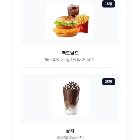
15명
맥도날드
맥스파이시 상하이버거 세트
25명
공차
초코멜로스무디