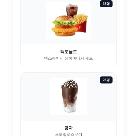
15명
맥도날드
맥스파이시 상하이버거 세트
25명
공차
초코멜로스무디