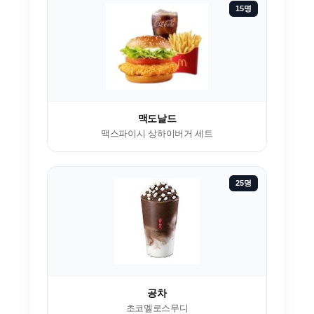
15명
맥도날드
맥스파이시 상하이버거 세트
25명
공차
초코멜로스무디