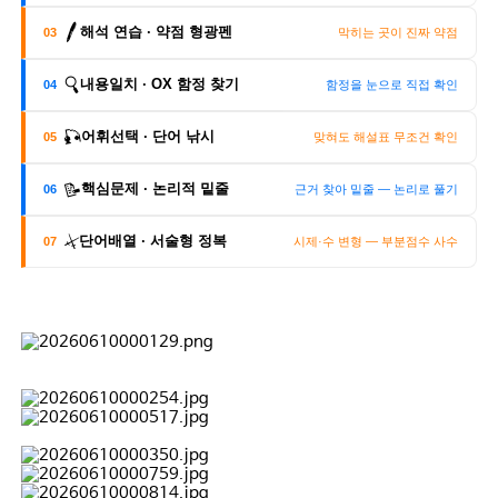
🖊️
해석 연습 · 약점 형광펜
03
막히는 곳이 진짜 약점
🔍
내용일치 · OX 함정 찾기
04
함정을 눈으로 직접 확인
🎣
어휘선택 · 단어 낚시
05
맞혀도 해설표 무조건 확인
📝
핵심문제 · 논리적 밑줄
06
근거 찾아 밑줄 — 논리로 풀기
⚔️
단어배열 · 서술형 정복
07
시제·수 변형 — 부분점수 사수