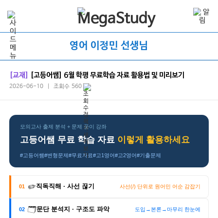
영어 이정민 선생님
[교재]
[고등어쌤] 6월 학평 무료학습 자료 활용법 및 미리보기
2026-06-10 | 조회수 560
모의고사 출제 분석 + 문제 풀이 강좌
고등어쌤 무료 학습 자료
이렇게 활용하세요
#고등어쌤
#변형문제
#무료자료
#고1영어
#고2영어
#기출문제
✏️
직독직해 · 사선 끊기
01
사선(/) 단위로 원어민 어순 감잡기
🗂️
문단 분석지 · 구조도 파악
02
도입→본론→마무리 한눈에