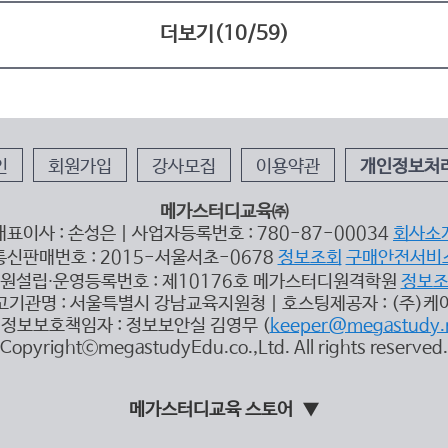
더보기(
10
/
59
)
인
회원가입
강사모집
이용약관
개인정보처
메가스터디교육㈜
대표이사 : 손성은 | 사업자등록번호 : 780-87-00034
회사소
통신판매번호 : 2015-서울서초-0678
정보조회
구매안전서비
원설립∙운영등록번호 : 제10176호 메가스터디원격학원
정보
고기관명 : 서울특별시 강남교육지원청 | 호스팅제공자 : (주)케
정보보호책임자 : 정보보안실 김영무 (
keeper@megastudy.
CopyrightⓒmegastudyEdu.co.,Ltd. All rights reserved.
메가스터디교육 스토어