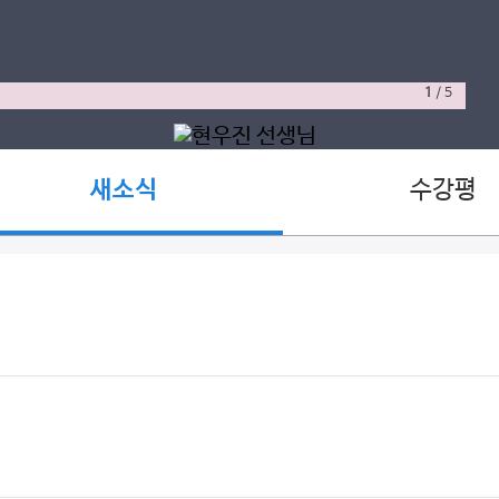
1
/
5
수강평
새소식