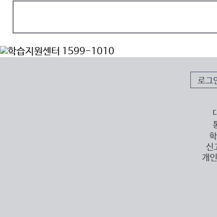
로그
학
신
개인