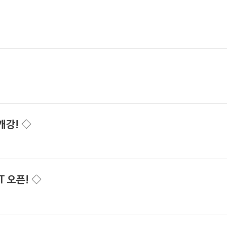
개강! ◇
T 오픈! ◇