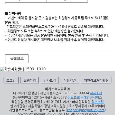
※ 유의사항
- 이벤트 혜택 중 윤사탐 굿즈 텀블러는 회원정보에 등록된 주소로 6/12(금)
발송 예정,
기프티콘은 휴대전화번호로 6/10(수) 18시 전후로 발송될 예정입니다.
- 회원정보 오류 또는 누락으로 인한 재발송은 불가합니다.
- 수집된 개인정보는 경품 발송에만 사용되며, 발송 완료 후 즉시 파기됩니다.
- 이벤트 당첨자 게시글은 개인정보 보호를 위해 추후 삭제될 예정입니다.
목록으로
로그인
회원가입
강사모집
이용약관
개인정보처리방침
메가스터디교육㈜
대표이사 : 손성은 | 사업자등록번호 : 780-87-00034
회사소개
통신판매번호 : 2015-서울서초-0678
정보조회
구매안전서비스
학원설립∙운영등록번호 : 제10176호 메가스터디원격학원
정보조회
신고기관명 : 서울특별시 강남교육지원청 | 호스팅제공자 : (주)케이티
개인정보보호책임자 : 정보보안실 김영무 (
keeper@megastudy.net
)
CopyrightⓒmegastudyEdu.co.,Ltd. All rights reserved.