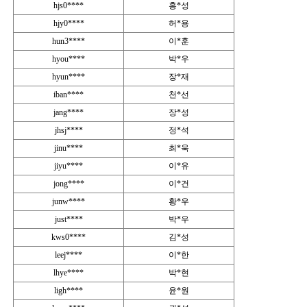
hjs0****
홍*성
hjy0****
허*용
hun3****
이*훈
hyou****
박*우
hyun****
장*재
iban****
천*선
jang****
장*성
jhsj****
정*석
jinu****
최*욱
jiyu****
이*유
jong****
이*건
junw****
황*우
just****
박*우
kws0****
김*성
leej****
이*한
lhye****
박*현
ligh****
윤*원