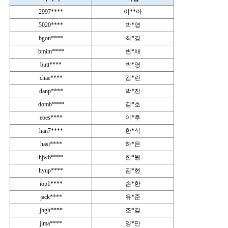
2997****
이**아
5020****
박*영
bgon****
최*경
bmim****
변*채
butt****
박*영
chae****
김*린
danp****
박*진
domb****
김*호
eoes****
이*후
han7****
한*식
hasi****
하*은
hjw6****
한*원
hyup****
김*현
iop1****
손*한
jack****
유*준
jhgh****
조*겸
jima****
양*만