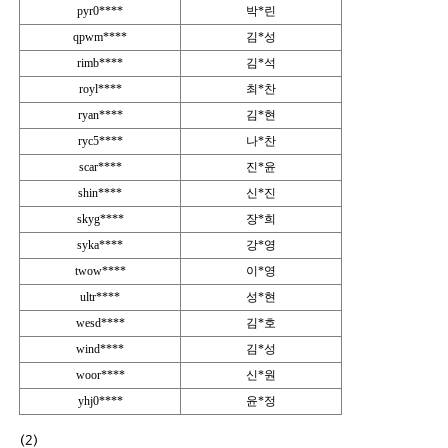
pyr0****
박*린
qpwm****
김*성
rimb****
김*석
royl****
최*찬
ryan****
김*현
ryc5****
나*찬
scar****
진*윤
shin****
신*진
skyg****
장*희
syka****
강*영
twow****
이*영
ultr****
성*현
wesd****
김*호
wind****
김*성
woor****
신*원
yhj0****
윤*정
(2)