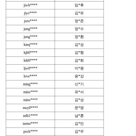
jiwh****
임*후
jiyo****
김*유
jseo****
정*준
jung****
정*수
jung****
정*환
kimj****
김*성
kjh0****
김*형
kth0****
김*희
ljw0****
이*원
love****
윤*강
ming****
신*기
mins****
유*서
mins****
김*성
msy0****
문*영
ndh1****
남*훈
nemo****
김*민
pock****
김*우