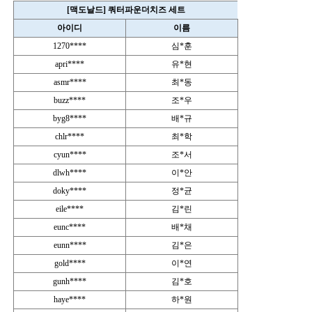
[맥도날드] 쿼터파운더치즈 세트
아이디
이름
1270****
심*훈
apri****
유*현
asmr****
최*동
buzz****
조*우
byg8****
배*규
chlr****
최*학
cyun****
조*서
dlwh****
이*안
doky****
정*균
eile****
김*린
eunc****
배*채
eunn****
김*은
gold****
이*연
gunh****
김*호
haye****
하*원