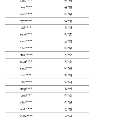
lmno****
권*성
lusy****
윤*연
lyw0****
이*우
myth****
박*영
sall****
김*경
seho****
정*훈
shdn****
노*영
siwo****
이*우
sms9****
신*수
ssun****
김*호
sung****
박*현
tedt****
최*혁
thor****
이*서
utop****
김*빈
vetc****
정*호
wind****
이*찬
wjdc****
정*빈
yskw****
권*서