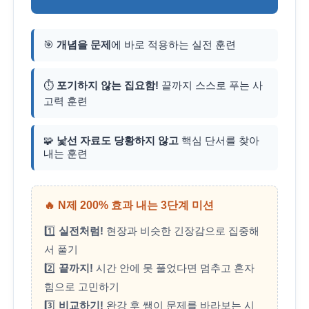
🎯
개념을 문제
에 바로 적용하는 실전 훈련
⏱️
포기하지 않는 집요함!
끝까지 스스로 푸는 사
고력 훈련
🧩
낯선 자료도 당황하지 않고
핵심 단서를 찾아
내는 훈련
🔥 N제 200% 효과 내는 3단계 미션
1️⃣
실전처럼!
현장과 비슷한 긴장감으로 집중해
서 풀기
2️⃣
끝까지!
시간 안에 못 풀었다면 멈추고 혼자
힘으로 고민하기
3️⃣
비교하기!
완강 후 쌤이 문제를 바라보는 시