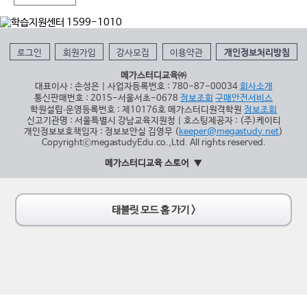
로그인
회원가입
강사모집
이용약관
개인정보처리방침
메가스터디교육㈜
대표이사 : 손성은 | 사업자등록번호 : 780-87-00034
회사소개
통신판매번호 : 2015-서울서초-0678
정보조회
구매안전서비스
학원설립∙운영등록번호 : 제10176호 메가스터디원격학원
정보조회
신고기관명 : 서울특별시 강남교육지원청 | 호스팅제공자 : (주)케이티
개인정보보호책임자 : 정보보안실 김영무 (
keeper@megastudy.net
)
CopyrightⓒmegastudyEdu.co.,Ltd. All rights reserved.
메가스터디교육 스토어
태블릿 모드 홈 가기 >