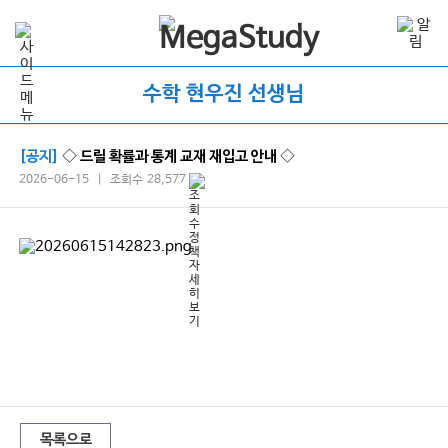
수학 현우진 선생님
[공지]
◇ 드릴 확률과 통계 교재 재입고 안내 ◇
2026-06-15 | 조회수 28,577
#현우진 #메가스터디 #2028학년도수능 #시발점 #노베 #뉴런 #수분
감 #드릴제로 #드릴제로1#킬링캠프 #2022교육과정 #공통수학1 #공
통수학2 #확률과통계 #미적분1 #미적분2 #중학도형 #수능수 #실전
개념 #심화문제풀이 #기출분석 #실전모의고사 #노베이스 #중학수학
#개정교육과정 #2028학년도예비평가 #2028학년도예비문항
목록으로