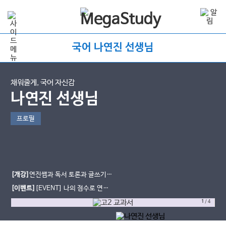
국어 나연진 선생님
채워줄게, 국어 자신감
나연진 선생님
프로필
[개강]
연진쌤과 독서 토론과 글쓰기
미래엔 교과서 공부하자!
[이벤트]
[EVENT] 나의 점수로 연결
된 수강평 남기면, 전원 아이스크림!
1
/
4
(~8/4)