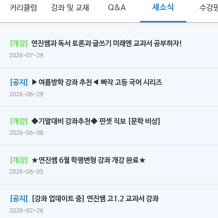
커리큘럼
강좌 및 교재
Q&A
새소식
수강
[개강]
연진쌤과 독서 토론과 글쓰기 미래엔 교과서 공부하자!
2026-07-29
[공지]
▶여름방학 강좌 추천◀ 빠작 고등 국어 시리즈
2026-06-29
[개강]
◆기말대비 강좌추천◆ 핀셋 직보 [문학 비상]
2026-06-08
[개강]
★연진쌤 6월 학평변형 강좌 개강 완료★
2026-06-05
[공지]
[강좌 업데이트 중] 연진쌤 고1,2 교과서 강좌
2026-02-26