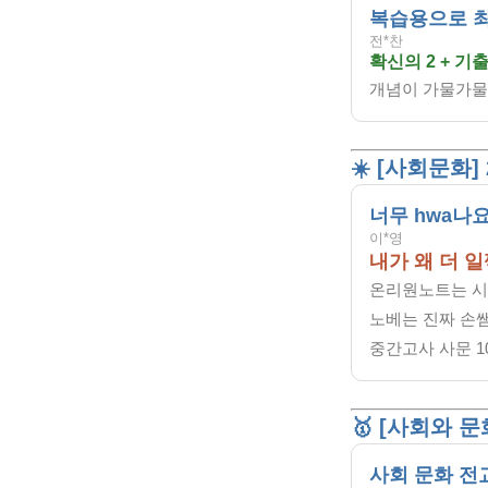
복습용으로 
전*찬
확신의 2 + 기
개념이 가물가물
☀️ [사회문화]
너무 hwa나
이*영
내가 왜 더 일
온리원노트는 시
노베는 진짜 손
중간고사 사문 1
🥇 [사회와 
사회 문화 전