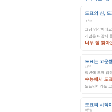
도표의 신, 도
조*수
그냥 명강이에요.
개념은 타강사 
너무 잘 찾아
도표는 고운
나*린
작년에 도표 엄
수능에서 도표
도표만이라도 고
도표의 시작이
박*령