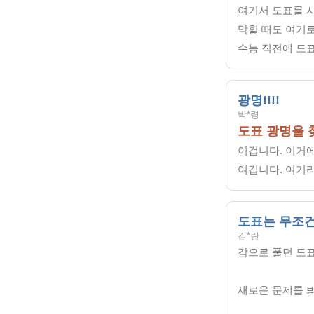
여기서 도표를 
막힐 때도 여기
수능 직전에 도표
광명!!!!
박*령
도표 광명을 
이겁니다. 이거에
여깁니다. 여기
도표는 무조건
김*란
감으로 풀던 도
새로운 문제를 봐