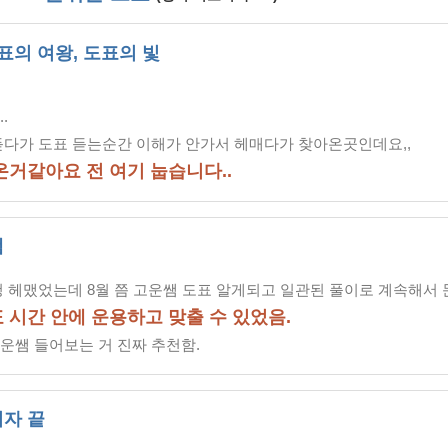
표의 여왕, 도표의 빛
.
듣다가 도표 듣는순간 이해가 안가서 헤매다가 찾아온곳인데요,,
온거같아요 전 여기 눕습니다..
쌤
청 헤맸었는데 8월 쯤 고운쌤 도표 알게되고 일관된 풀이로 계속해서
 시간 안에 운용하고 맞출 수 있었음.
운쌤 들어보는 거 진짜 추천함.
자 끝