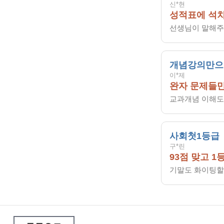
신*현
성적표에 석차
선생님이 말해주신
개념강의만으
이*제
완자 문제들만
교과개념 이해도
사회첫1등급
구*린
93점 맞고 1
기말도 화이팅할