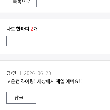
목록으로
나도 한마디
2
개
김*민
| 2026-06-23
고운쌤 화이팅! 세상에서 제일 예뻐요!!
답글