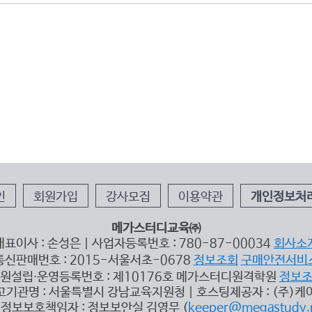
인
회원가입
강사모집
이용약관
개인정보처
메가스터디교육㈜
대표이사 : 손성은 | 사업자등록번호 : 780-87-00034
회사소
통신판매번호 : 2015-서울서초-0678
정보조회
구매안전서비
원설립∙운영등록번호 : 제10176호 메가스터디원격학원
정보
고기관명 : 서울특별시 강남교육지원청 | 호스팅제공자 : (주)케
정보보호책임자 : 정보보안실 김영무 (
keeper@megastudy.