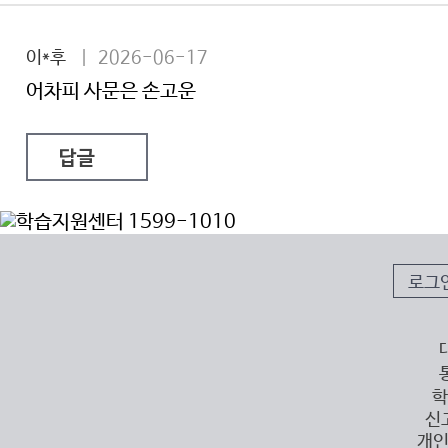
이*후
| 2026-06-17
어차피 사문은 손고운
답글
로그
학
신
개인