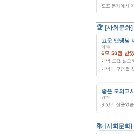
도표 문제에서 
🏆 [사회문화
고운 떤땡님 
이*후
6모 50점 받
개념·도표·실모
개념의 구멍을 
좋은 모의고
김*우
맛있게 잘풀었습
📚 [사회문화]