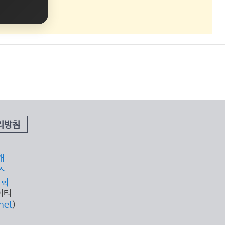
리방침
개
스
조회
이티
net
)