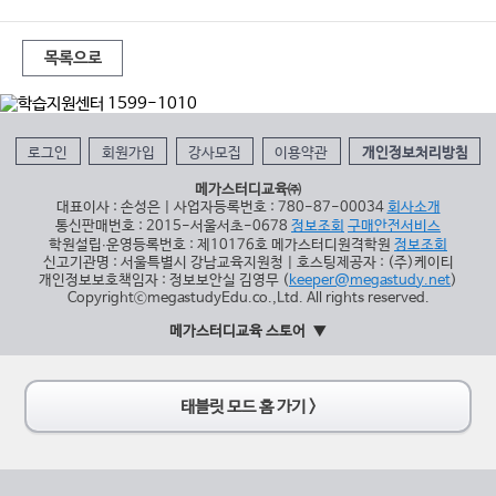
목록으로
로그인
회원가입
강사모집
이용약관
개인정보처리방침
메가스터디교육㈜
대표이사 : 손성은 | 사업자등록번호 : 780-87-00034
회사소개
통신판매번호 : 2015-서울서초-0678
정보조회
구매안전서비스
학원설립∙운영등록번호 : 제10176호 메가스터디원격학원
정보조회
신고기관명 : 서울특별시 강남교육지원청 | 호스팅제공자 : (주)케이티
개인정보보호책임자 : 정보보안실 김영무 (
keeper@megastudy.net
)
CopyrightⓒmegastudyEdu.co.,Ltd. All rights reserved.
메가스터디교육 스토어
태블릿 모드 홈 가기 >