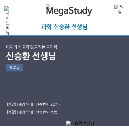
과학 신승환 선생님
이해와 사고가 맞물리는 물리학
신승환 선생님
프로필
[개강]
[개강 안내] 신승환의 22개정
물리학 ★맞물리다★
[개강]
[개강 안내] 신승환의 수능 통
합과학 ★신드롬 개념편★