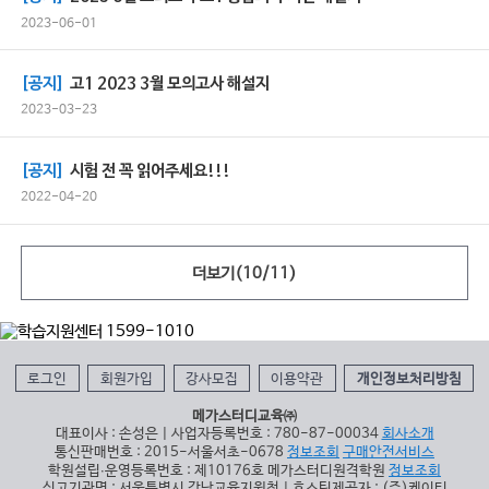
2023-06-01
[공지]
고1 2023 3월 모의고사 해설지
2023-03-23
[공지]
시험 전 꼭 읽어주세요!!!
2022-04-20
더보기(
10
/
11
)
로그인
회원가입
강사모집
이용약관
개인정보처리방침
메가스터디교육㈜
대표이사 : 손성은 | 사업자등록번호 : 780-87-00034
회사소개
통신판매번호 : 2015-서울서초-0678
정보조회
구매안전서비스
학원설립∙운영등록번호 : 제10176호 메가스터디원격학원
정보조회
신고기관명 : 서울특별시 강남교육지원청 | 호스팅제공자 : (주)케이티