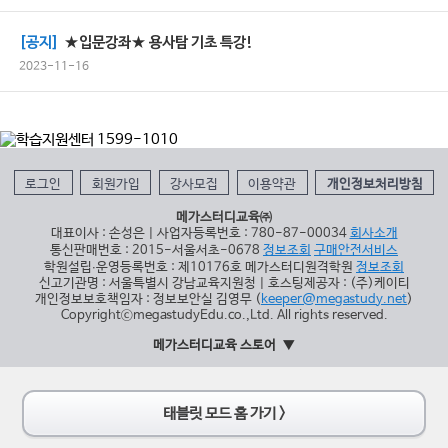
[공지]
★입문강좌★ 용사탐 기초 특강!
2023-11-16
로그인
회원가입
강사모집
이용약관
개인정보처리방침
메가스터디교육㈜
대표이사 : 손성은 | 사업자등록번호 : 780-87-00034
회사소개
통신판매번호 : 2015-서울서초-0678
정보조회
구매안전서비스
학원설립∙운영등록번호 : 제10176호 메가스터디원격학원
정보조회
신고기관명 : 서울특별시 강남교육지원청 | 호스팅제공자 : (주)케이티
개인정보보호책임자 : 정보보안실 김영무 (
keeper@megastudy.net
)
CopyrightⓒmegastudyEdu.co.,Ltd. All rights reserved.
메가스터디교육 스토어
태블릿 모드 홈 가기 >