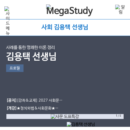
사회 김용택 선생님
사례를 통한 명쾌한 이론 정리
김용택 선생님
프로필
[공지]
[강좌&교재] 2027 사회문화
용사탐 도표 특강
[개강]
★정치와법&사회문화★
2027 용사탐 모주 모의고사 시즌1 개
1
/
5
강 완료!