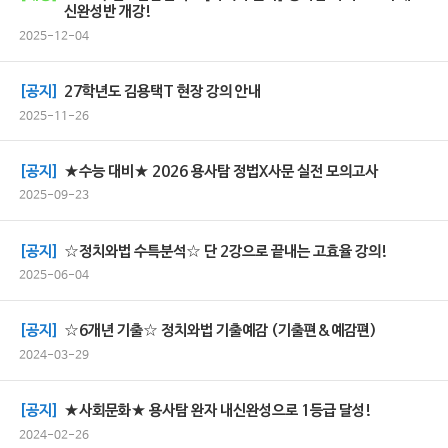
신완성반 개강!
2025-12-04
[공지]
27학년도 김용택T 현장 강의 안내
2025-11-26
[공지]
★수능 대비★ 2026 용사탐 정법X사문 실전 모의고사
2025-09-23
[공지]
☆정치와법 수특분석☆ 단 2강으로 끝내는 고효율 강의!
2025-06-04
[공지]
☆6개년 기출☆ 정치와법 기출예감 (기출편&예감편)
2024-03-29
[공지]
★사회문화★ 용사탐 완자 내신완성으로 1등급 달성!
2024-02-26