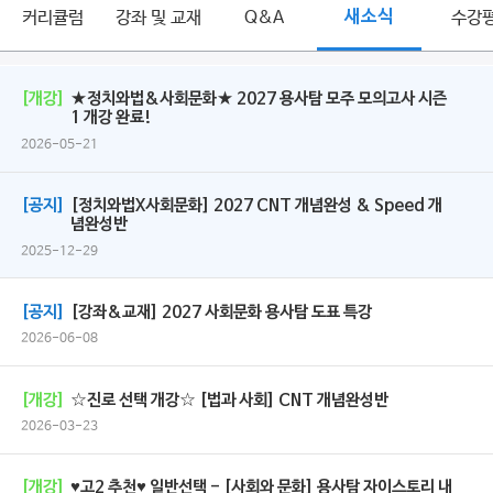
커리큘럼
강좌 및 교재
Q&A
새소식
수강
[개강]
★정치와법&사회문화★ 2027 용사탐 모주 모의고사 시즌
1 개강 완료!
2026-05-21
[공지]
[정치와법X사회문화] 2027 CNT 개념완성 & Speed 개
념완성반
2025-12-29
[공지]
[강좌&교재] 2027 사회문화 용사탐 도표 특강
2026-06-08
[개강]
☆진로 선택 개강☆ [법과 사회] CNT 개념완성반
2026-03-23
[개강]
♥고2 추천♥ 일반선택 - [사회와 문화] 용사탐 자이스토리 내