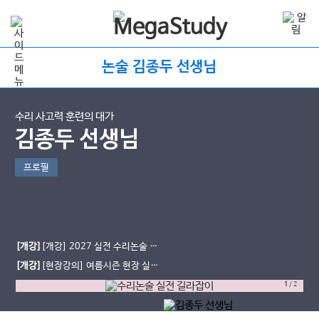
논술 김종두 선생님
수리 사고력 훈련의 대가
김종두 선생님
프로필
[개강]
[개강] 2027 실전 수리논술 길
라잡이
[개강]
[현장강의] 여름시즌 현장 실전
반 시간표
1
/
2