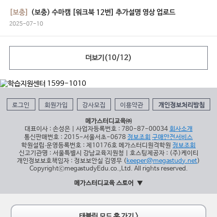
[보충]
(보충) 수마캠 [워크북 12번] 추가설명 영상 업로드
2025-07-10
더보기(
10
/
12
)
로그인
회원가입
강사모집
이용약관
개인정보처리방침
메가스터디교육㈜
대표이사 : 손성은 | 사업자등록번호 : 780-87-00034
회사소개
통신판매번호 : 2015-서울서초-0678
정보조회
구매안전서비스
학원설립∙운영등록번호 : 제10176호 메가스터디원격학원
정보조회
신고기관명 : 서울특별시 강남교육지원청 | 호스팅제공자 : (주)케이티
개인정보보호책임자 : 정보보안실 김영무 (
keeper@megastudy.net
)
CopyrightⓒmegastudyEdu.co.,Ltd. All rights reserved.
메가스터디교육 스토어
태블릿 모드 홈 가기 >