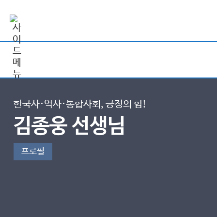
한국사·역사·통합사회, 긍정의 힘!
김종웅 선생님
프로필