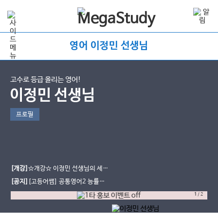
영어 이정민 선생님
고수로 등급 올리는 영어!
이정민 선생님
프로필
[개강]
☆개강☆ 이정민 선생님의 세계
문화와 영어 교과서 강좌 개강!
[공지]
[고등어쌤] 공통영어2 능률
(민) 무료단어장과 교재를 소개합니
1
/
2
다.