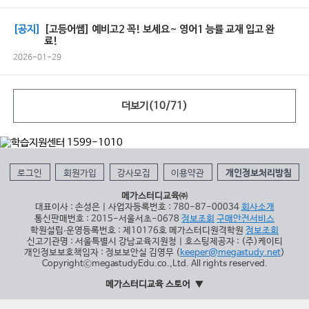
[공지]
[고등어쌤] 예비고2 꼭! 보세요~ 영어1 능률 교재 입고 완
료!
2026-01-29
더보기(
10
/
71
)
로그인
회원가입
강사모집
이용약관
개인정보처리방침
메가스터디교육㈜
대표이사 : 손성은 | 사업자등록번호 : 780-87-00034
회사소개
통신판매번호 : 2015-서울서초-0678
정보조회
구매안전서비스
학원설립∙운영등록번호 : 제10176호 메가스터디원격학원
정보조회
신고기관명 : 서울특별시 강남교육지원청 | 호스팅제공자 : (주)케이티
개인정보보호책임자 : 정보보안실 김영무 (
keeper@megastudy.net
)
CopyrightⓒmegastudyEdu.co.,Ltd. All rights reserved.
메가스터디교육 스토어