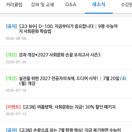
커리큘럼
강좌 및 교재
Q&A
새소식
수강
[공지]
[고3·N수] D-100, 지금부터가 중요합니다｜9평·수능까
지 사회문화 학습법
2026-08-06
[개강]
강좌 개강♥2027 사회문화 손끝 모의고사 시즌3
2026-07-30
[개강]
실전을 위한 2027 전공자의 N제, 드디어 시작!｜7월 20일
(4)
(월) 개강
2026-07-16
[이벤트]
[고3N] 여름방학, 사회문화는 지금! 30% 할인 패키지
2026-07-13
[공지]
[고3N] 손끝으로 짚는 7월 학평 핵심! 지금 복기하면 수능이