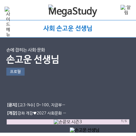
사회 손고운 선생님
손에 잡히는 사회∙문화
손고운 선생님
프로필
[공지]
[고3·N수] D-100, 지금부터
가 중요합니다｜9평·수능까지 사회문
[개강]
강좌 개강♥2027 사회문화 손
화 학습법
끝 모의고사 시즌3
1
/
5