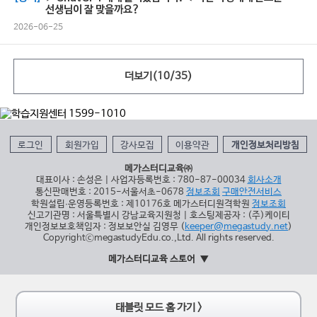
선생님이 잘 맞을까요?
2026-06-25
더보기(
10
/
35
)
로그인
회원가입
강사모집
이용약관
개인정보처리방침
메가스터디교육㈜
대표이사 : 손성은 | 사업자등록번호 : 780-87-00034
회사소개
통신판매번호 : 2015-서울서초-0678
정보조회
구매안전서비스
학원설립∙운영등록번호 : 제10176호 메가스터디원격학원
정보조회
신고기관명 : 서울특별시 강남교육지원청 | 호스팅제공자 : (주)케이티
개인정보보호책임자 : 정보보안실 김영무 (
keeper@megastudy.net
)
CopyrightⓒmegastudyEdu.co.,Ltd. All rights reserved.
메가스터디교육 스토어
태블릿 모드 홈 가기 >