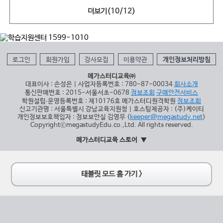
더보기(
10
/
12
)
로그인
회원가입
강사모집
이용약관
개인정보처리방침
메가스터디교육㈜
대표이사 : 손성은 | 사업자등록번호 : 780-87-00034
회사소개
통신판매번호 : 2015-서울서초-0678
정보조회
구매안전서비스
학원설립∙운영등록번호 : 제10176호 메가스터디원격학원
정보조회
신고기관명 : 서울특별시 강남교육지원청 | 호스팅제공자 : (주)케이티
개인정보보호책임자 : 정보보안실 김영무 (
keeper@megastudy.net
)
CopyrightⓒmegastudyEdu.co.,Ltd. All rights reserved.
메가스터디교육 스토어
태블릿 모드 홈 가기 >