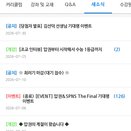
커리큘럼
강좌 및 교재
Q&A
새소식
수강
[공지]
[당첨자 발표] 김선덕 선생님 기대평 이벤트
2026-07-30
[개강]
[조교 인터뷰] 압권부터 시작해서 수능 1등급까지
(2)
2026-07-25
[공지]
※ 최러기 마감(대기 접수) ※
2026-07-10
[이벤트]
(종료) [EVENT] 압권&SPNS The Final 기대평
(126)
이벤트
2026-07-06
[개강]
◆ 압권의 계절이 왔습니다 ◆