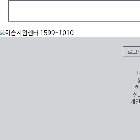
로그
학
신
개인