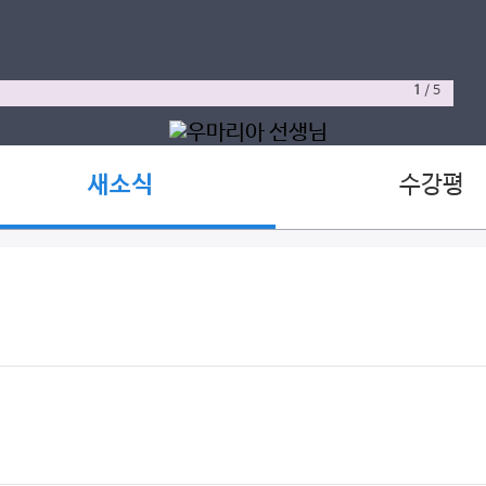
1
/
5
수강평
새소식