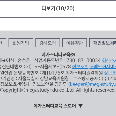
더보기(
10
/
20
)
인
회원가입
강사모집
이용약관
개인정보처
메가스터디교육㈜
대표이사 : 손성은 | 사업자등록번호 : 780-87-00034
회사소
통신판매번호 : 2015-서울서초-0678
정보조회
구매안전서비
원설립∙운영등록번호 : 제10176호 메가스터디원격학원
정보
고기관명 : 서울특별시 강남교육지원청 | 호스팅제공자 : (주)케
정보보호책임자 : 정보보안실 김영무 (
keeper@megastudy.
CopyrightⓒmegastudyEdu.co.,Ltd. All rights reserved.
메가스터디교육 스토어