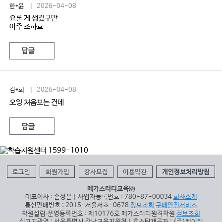
한*윤
| 2026-04-08
요론 게 생겼구만
아주 조하효
답글
김*희
| 2026-04-08
오잉 처음보는 건데
답글
로그인
회원가입
강사모집
이용약관
개인정보처리방침
메가스터디교육㈜
대표이사 : 손성은 | 사업자등록번호 : 780-87-00034
회사소개
통신판매번호 : 2015-서울서초-0678
정보조회
구매안전서비스
학원설립∙운영등록번호 : 제10176호 메가스터디원격학원
정보조회
신고기관명 : 서울특별시 강남교육지원청 | 호스팅제공자 : (주)케이티