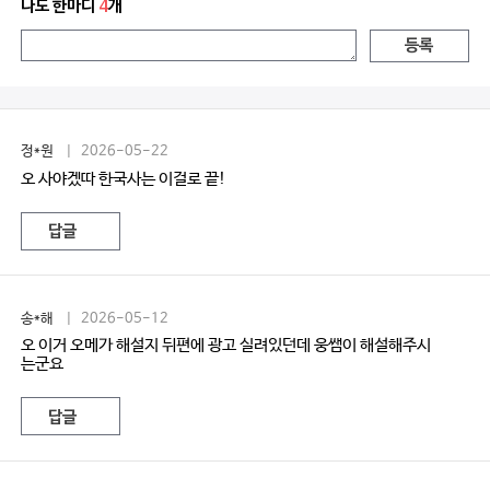
나도 한마디
4
개
등록
정*원
| 2026-05-22
오 사야겠따 한국사는 이걸로 끝!
답글
송*해
| 2026-05-12
오 이거 오메가 해설지 뒤편에 광고 실려있던데 웅쌤이 해설해주시
는군요
답글