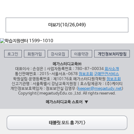
더보기(
10
/
26,049
)
로그인
회원가입
강사모집
이용약관
개인정보처리방침
메가스터디교육㈜
대표이사 : 손성은 | 사업자등록번호 : 780-87-00034
회사소개
통신판매번호 : 2015-서울서초-0678
정보조회
구매안전서비스
학원설립∙운영등록번호 : 제10176호 메가스터디원격학원
정보조회
신고기관명 : 서울특별시 강남교육지원청 | 호스팅제공자 : (주)케이티
개인정보보호책임자 : 정보보안실 김영무 (
keeper@megastudy.net
)
CopyrightⓒmegastudyEdu.co.,Ltd. All rights reserved.
메가스터디교육 스토어
태블릿 모드 홈 가기 >