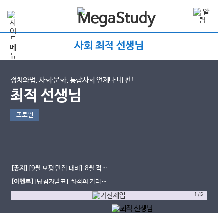
사회 최적 선생님
정치와법, 사회∙문화, 통합사회 언제나 네 편!
최적 선생님
프로필
[공지]
[9월 모평 만점 대비] 8월 적자
생존 모의고사 일정 및 신청 방법(대치
[이벤트]
[당첨자발표] 최적의 커리큘
MEXX)
럼 이벤트
1
/
5